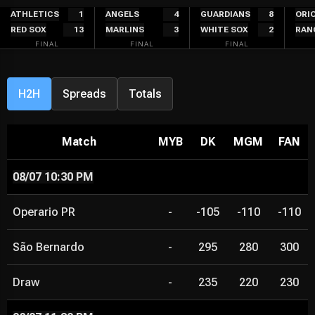
Skip
ATHLETICS
1
ANGELS
4
GUARDIANS
8
ORI
RED SOX
13
MARLINS
3
WHITE SOX
2
RAN
to
FINAL
FINAL
FINAL
content
H2H
Spreads
Totals
Match
MYB
DK
MGM
FAN
08/07 10:30 PM
Operario PR
-
-105
-110
-110
São Bernardo
-
295
280
300
Draw
-
235
220
230